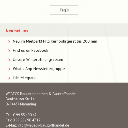
Tag´s
Neu bei uns
Neu im Mietpark! Hilti Kernbohrgerät bis 200 mm
Find us on Facebook
Unsere Winteröffnungszeiten
What´s App Newslettergruppe
Hilti Mietpark
WEBECK Bauunternehmen & Baustoffhandel
Benkhauser Str. 14
D-94437 Mamming
Tel.: 0 99 55 / 90 47 11
Fax: 0 99 55 / 90 47 17
E-Mail:
info@webeck-baustoffhandel.de