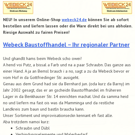
NEU! In unserem Online-Shop
webeck24.de
können Sie ab sofort
bestellen und liefern lassen oder die Ware direkt bei uns abholen.
Riesige Auswahl zu fairen Preisen!
Webeck Baustoffhandel – Ihr regionaler Partner
Und ghandlt hams beim Webeck scho owei!
A hend voi Putz, a bissal a Farb und na a paar Schraubn. Das ganze aus
einer Hand. A ja an Bemsl brauch i a no, sagt a zu da Webeck bevor er
vom Hof in da Gottfriedinger Str. ausigeht.
Genau aus dem Grund had sie da Bernhard jun. (oda kurz da Barny) im
Jahr 2002 gesagt, das er an gscheidn Baustoffhandel im früheren
Lager in da Benkhauser Str. 14 einrichten machat. Und da samma heid
no und liefern ma fast ois was da Mamminga und da restliche
Landkreis zum baun und bastln braucha kann.
Unser Sortiment und improvisationseckn kennant eh fast alle.
Aba trotzdem namoi kurz:
Schraubn und Dübl
Verbindungselemente und Malerbedarf