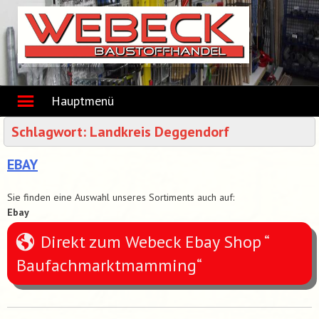
Skip
to
content
Hauptmenü
Schlagwort:
Landkreis Deggendorf
EBAY
Sie finden eine Auswahl unseres Sortiments auch auf:
Ebay
Direkt zum Webeck Ebay Shop “
Baufachmarktmamming“