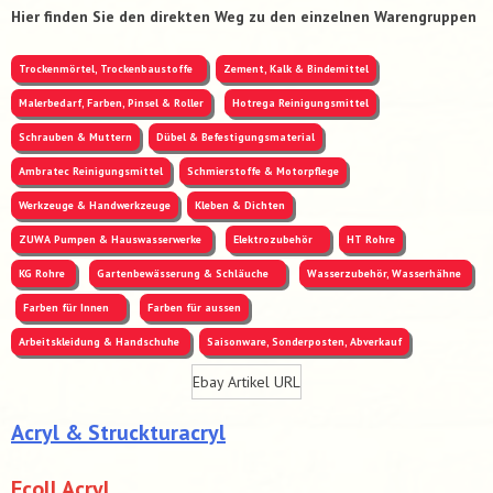
Hier finden Sie den direkten Weg zu den einzelnen Warengruppen
Trockenmörtel, Trockenbaustoffe
Zement, Kalk & Bindemittel
Malerbedarf, Farben, Pinsel & Roller
Hotrega Reinigungsmittel
Schrauben & Muttern
Dübel & Befestigungsmaterial
Ambratec Reinigungsmittel
Schmierstoffe & Motorpflege
Werkzeuge & Handwerkzeuge
Kleben & Dichten
ZUWA Pumpen & Hauswasserwerke
Elektrozubehör
HT Rohre
KG Rohre
Gartenbewässerung & Schläuche
Wasserzubehör, Wasserhähne
Farben für Innen
Farben für aussen
Arbeitskleidung & Handschuhe
Saisonware, Sonderposten, Abverkauf
Ebay Artikel URL
Acryl & Struckturacryl
Ecoll Acryl