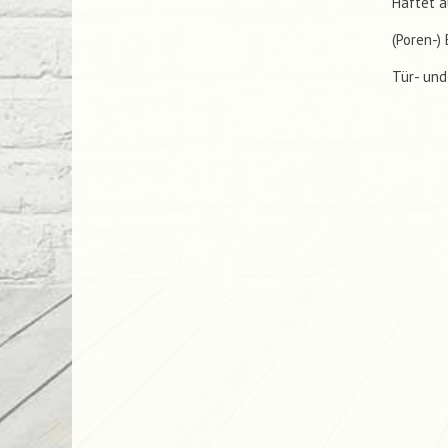
Haftet a
(Poren-) 
Tür- und