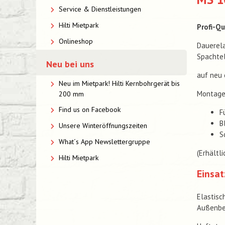
Service & Dienstleistungen
Hilti Mietpark
Profi-Qu
Onlineshop
Dauerela
Spachte
Neu bei uns
auf neu 
Neu im Mietpark! Hilti Kernbohrgerät bis
Montage 
200 mm
Find us on Facebook
F
B
Unsere Winteröffnungszeiten
S
What´s App Newslettergruppe
(Erhältl
Hilti Mietpark
Einsat
Elastisc
Außenbe