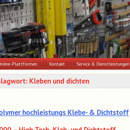
nline-Plattformen
Kontakt
Service & Dienstleistungen
hlagwort:
Kleben und dichten
olymer hochleistungs Klebe- & Dichtstoff
00 – High-Tech- Kleb- und Dichtstoff