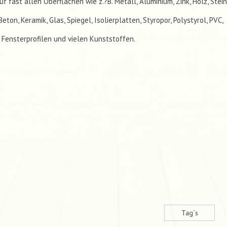
uf fast allen Oberflächen wie z.?B. Metall, Aluminium, Zink, Holz, Stein
Beton, Keramik, Glas, Spiegel, Isolierplatten, Styropor, Polystyrol, PVC,
 Fensterprofilen und vielen Kunststoffen.
Tag´s