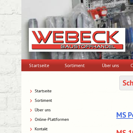
Skip
to
content
Startseite
Sortiment
Über uns
O
Sc
Startseite
Sortiment
Über uns
MS P
Online-Plattformen
Kontakt
MS 10