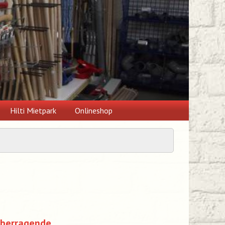
Hilti Mietpark
Onlineshop
überragende