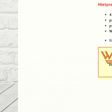
Mietpre
4
p
p
W
B