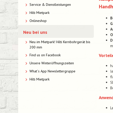
Service & Dienstleistungen
Handh
Hilti Mietpark
B
Onlineshop
G
A
Neu bei uns
O
D
Neu im Mietpark! Hilti Kernbohrgerät bis
m
200 mm
Vorteil
Find us on Facebook
Unsere Winteröffnungszeiten
h
l
What´s App Newslettergruppe
f
Hilti Mietpark
S
B
Anwen
L