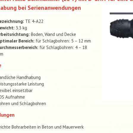
abung bei Serienanwendungen
ezeichnung:
TE 4-A22
ewicht:
3.3 kg
rbeitsrichtung:
Boden, Wand und Decke
ptimaler Bereich:
für Schlagbohren: 5 – 12 mm
urchmesserbereich:
für Schlagbohren: 4 – 18
m
e
andliche Handhabung
eistungsstarke Leistung
lexibel einsetzbar
DS Aufnahme
ohren und Schlagbohren
dungen
eichte Bohrarbeiten in Beton und Mauerwerk