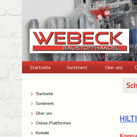
Skip
to
content
Startseite
Sortiment
Über uns
O
Sc
Startseite
Sortiment
Über uns
HILT
Online-Plattformen
Kontakt
Kompak