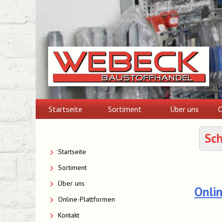
Skip
to
content
Startseite
Sortiment
Über uns
O
Sc
Startseite
Sortiment
Über uns
Onli
Online-Plattformen
Kontakt