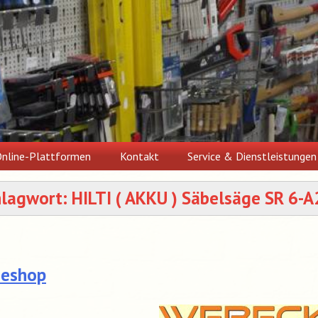
nline-Plattformen
Kontakt
Service & Dienstleistungen
hlagwort:
HILTI ( AKKU ) Säbelsäge SR 6-A
neshop