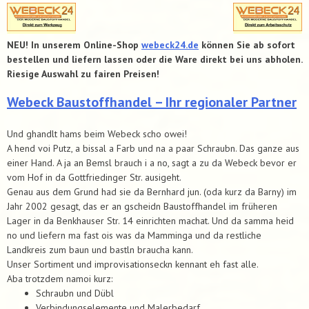
NEU! In unserem Online-Shop
webeck24.de
können Sie ab sofort
bestellen und liefern lassen oder die Ware direkt bei uns abholen.
Riesige Auswahl zu fairen Preisen!
Webeck Baustoffhandel – Ihr regionaler Partner
Und ghandlt hams beim Webeck scho owei!
A hend voi Putz, a bissal a Farb und na a paar Schraubn. Das ganze aus
einer Hand. A ja an Bemsl brauch i a no, sagt a zu da Webeck bevor er
vom Hof in da Gottfriedinger Str. ausigeht.
Genau aus dem Grund had sie da Bernhard jun. (oda kurz da Barny) im
Jahr 2002 gesagt, das er an gscheidn Baustoffhandel im früheren
Lager in da Benkhauser Str. 14 einrichten machat. Und da samma heid
no und liefern ma fast ois was da Mamminga und da restliche
Landkreis zum baun und bastln braucha kann.
Unser Sortiment und improvisationseckn kennant eh fast alle.
Aba trotzdem namoi kurz:
Schraubn und Dübl
Verbindungselemente und Malerbedarf