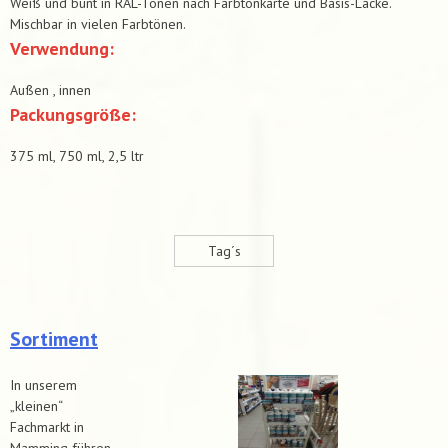
Weiß und bunt in RAL-Tönen nach Farbtonkarte und Basis-Lacke.
Mischbar in vielen Farbtönen.
Verwendung:
Außen , innen
Packungsgröße:
375 ml, 750 ml, 2,5 ltr
Tag´s
Sortiment
In unserem
„kleinen“
Fachmarkt in
Mamming führen