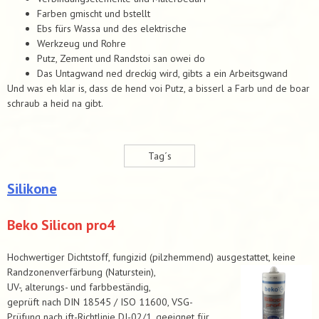
Farben gmischt und bstellt
Ebs fürs Wassa und des elektrische
Werkzeug und Rohre
Putz, Zement und Randstoi san owei do
Das Untagwand ned dreckig wird, gibts a ein Arbeitsgwand
Und was eh klar is, dass de hend voi Putz, a bisserl a Farb und de boar
schraub a heid na gibt.
Tag´s
Silikone
Beko Silicon pro4
Hochwertiger Dichtstoff, fungizid (pilzhemmend) ausgestattet, keine
Randzonenverfärbung (Naturstein),
UV-, alterungs- und farbbeständig,
geprüft nach DIN 18545 / ISO 11600, VSG-
Prüfung nach ift-Richtlinie DI-02/1, geeignet für