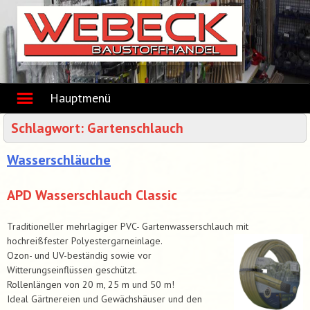
Skip
to
content
Hauptmenü
Schlagwort:
Gartenschlauch
Wasserschläuche
APD Wasserschlauch Classic
Traditioneller mehrlagiger PVC- Gartenwasserschlauch mit
hochreißfester Polyestergarneinlage.
Ozon- und UV-beständig sowie vor
Witterungseinflüssen geschützt.
Rollenlängen von 20 m, 25 m und 50 m!
Ideal Gärtnereien und Gewächshäuser und den