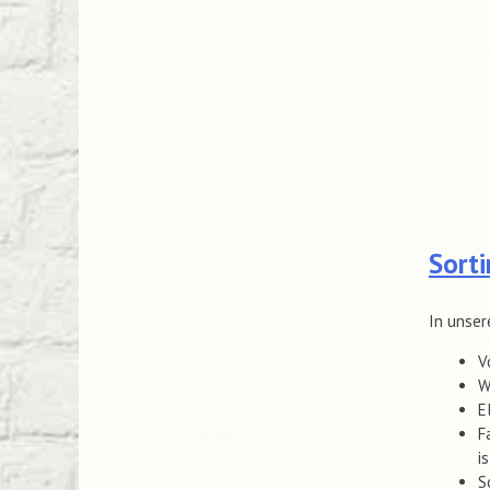
Sort
In unser
V
W
E
F
i
S