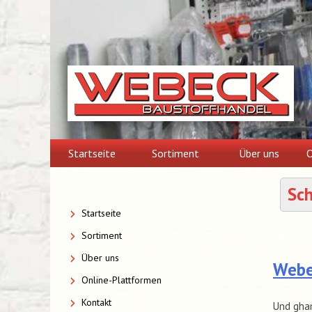
Skip
to
content
Startseite
Sortiment
Über uns
O
Sc
Startseite
Sortiment
Über uns
Webec
Online-Plattformen
Kontakt
Und gha