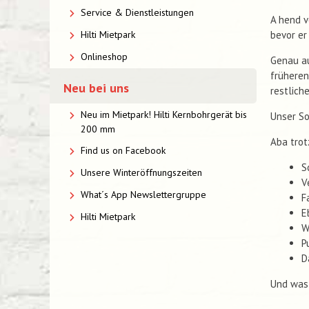
Service & Dienstleistungen
A hend v
bevor er
Hilti Mietpark
Onlineshop
Genau au
früheren
Neu bei uns
restlich
Neu im Mietpark! Hilti Kernbohrgerät bis
Unser So
200 mm
Aba trot
Find us on Facebook
S
Unsere Winteröffnungszeiten
V
What´s App Newslettergruppe
F
E
Hilti Mietpark
W
P
D
Und was 