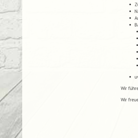
Z
N
A
B
u
Wir führ
Wir freu