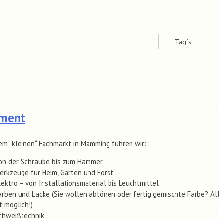
Tag´s
iment
em „kleinen“ Fachmarkt in Mamming führen wir:
on der Schraube bis zum Hammer
erkzeuge für Heim, Garten und Forst
lektro – von Installationsmaterial bis Leuchtmittel
arben und Lacke (Sie wollen abtönen oder fertig gemischte Farbe? Al
st möglich!)
chweißtechnik