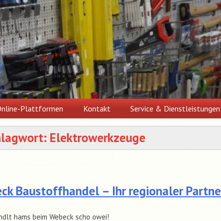
nline-Plattformen
Kontakt
Service & Dienstleistungen
hlagwort:
Elektrowerkzeuge
k Baustoffhandel – Ihr regionaler Partne
ndlt hams beim Webeck scho owei!