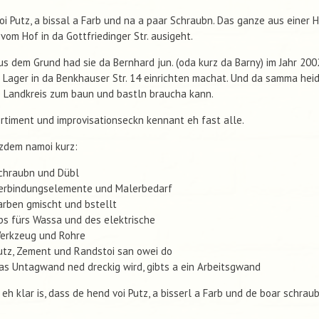
oi Putz, a bissal a Farb und na a paar Schraubn. Das ganze aus einer 
 vom Hof in da Gottfriedinger Str. ausigeht.
s dem Grund had sie da Bernhard jun. (oda kurz da Barny) im Jahr 200
 Lager in da Benkhauser Str. 14 einrichten machat. Und da samma hei
e Landkreis zum baun und bastln braucha kann.
rtiment und improvisationseckn kennant eh fast alle.
zdem namoi kurz:
chraubn und Dübl
erbindungselemente und Malerbedarf
arben gmischt und bstellt
bs fürs Wassa und des elektrische
erkzeug und Rohre
utz, Zement und Randstoi san owei do
as Untagwand ned dreckig wird, gibts a ein Arbeitsgwand
eh klar is, dass de hend voi Putz, a bisserl a Farb und de boar schraub