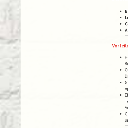
B
L
G
A
Vorteil
H
B
O
D
G
o
E
T
V
G
u