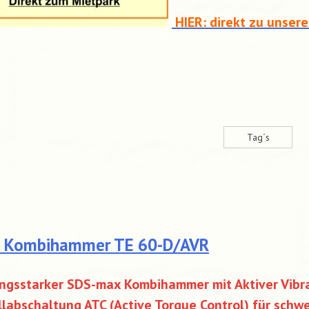
HIER: direkt zu unser
Tag´s
I Kombihammer TE 60-D/AVR
ngsstarker SDS-max Kombihammer mit Aktiver Vibra
labschaltung ATC (Active Torque Control) für schw