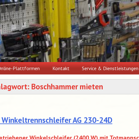
nline-Plattformen
Kontakt
Service & Dienstleistungen
hlagwort:
Boschhammer mieten
I Winkeltrennschleifer AG 230-24D
triebener Winkelschleifer (2400 W) mit Totmannsc