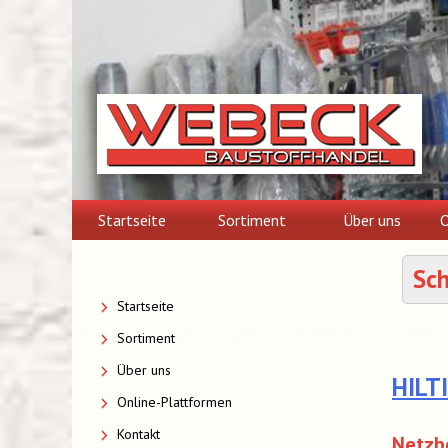
Skip
to
content
Startseite
Sortiment
Über uns
O
Sc
Startseite
Sortiment
Über uns
HILT
Online-Plattformen
Kontakt
Netzbe