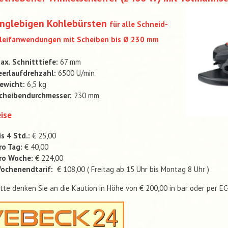
anglebigen Kohlebürsten
für alle Schneid-
hleifanwendungen
mit Scheiben bis Ø 230 mm
ax. Schnitttiefe:
67 mm
eerlaufdrehzahl:
6500 U/min
ewicht:
6,5 kg
cheibendurchmesser:
230 mm
ise
is 4 Std.:
€ 25,00
ro Tag:
€ 40,00
ro Woche:
€ 224,00
ochenendtarif:
€ 108,00 ( Freitag ab 15 Uhr bis Montag 8 Uhr )
itte denken Sie an die Kaution in Höhe von € 200,00 in bar oder per E