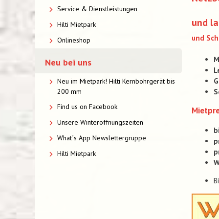
Service & Dienstleistungen
und l
Hilti Mietpark
und Sc
Onlineshop
M
Neu bei uns
L
G
Neu im Mietpark! Hilti Kernbohrgerät bis
S
200 mm
Find us on Facebook
Mietpre
Unsere Winteröffnungszeiten
b
What´s App Newslettergruppe
p
p
Hilti Mietpark
W
B