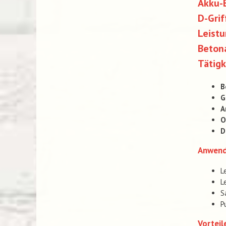
Akku-
D-Grif
Leist
Beton
Tätigk
B
G
A
O
D
Anwen
L
L
S
P
Vorteil