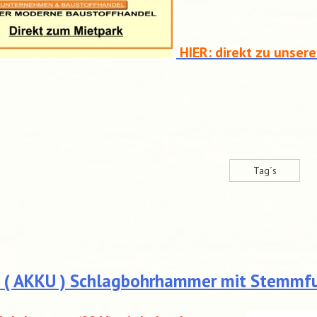
HIER: direkt zu unser
Tag´s
I ( AKKU ) Schlagbohrhammer mit Stemmf