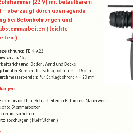
Bohrhammer (22 V) mit belastbarem
f – überzeugt durch überragende
ung bei Betonbohrungen und
abstemmarbeiten ( leichte
eiten )
ezeichnung:
TE 4-A22
ewicht:
3.7 kg
rbeitsrichtung:
Boden, Wand und Decke
ptimaler Bereich:
für Schlagbohren: 6 – 16 mm
urchmesserbereich:
für Schlagbohren: 4 – 20 mm
dungen
eichte bis mittlere Bohrarbeiten in Beton und Mauerwerk
eichte Stemmarbeiten
anierungsarbeiten
utz abschlagen ( kleinflächen )
e