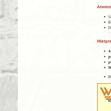
Anwen
S
B
D
Mietpre
4
p
p
W
B