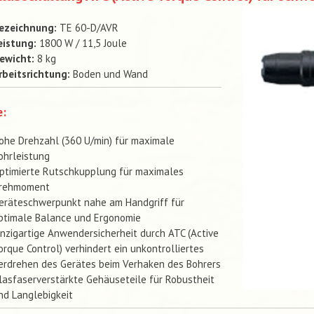
ezeichnung:
TE 60-D/AVR
eistung:
1800 W / 11,5 Joule
ewicht:
8 kg
rbeitsrichtung:
Boden und Wand
e:
ohe Drehzahl (360 U/min) für maximale
ohrleistung
ptimierte Rutschkupplung für maximales
rehmoment
eräteschwerpunkt nahe am Handgriff für
ptimale Balance und Ergonomie
inzigartige Anwendersicherheit durch ATC (Active
orque Control) verhindert ein unkontrolliertes
erdrehen des Gerätes beim Verhaken des Bohrers
lasfaserverstärkte Gehäuseteile für Robustheit
nd Langlebigkeit