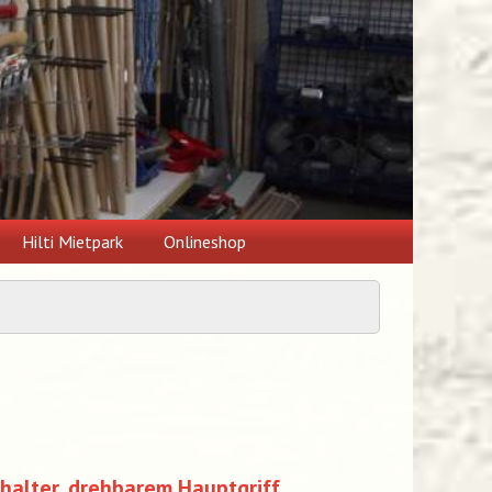
Hilti Mietpark
Onlineshop
halter, drehbarem Hauptgriff