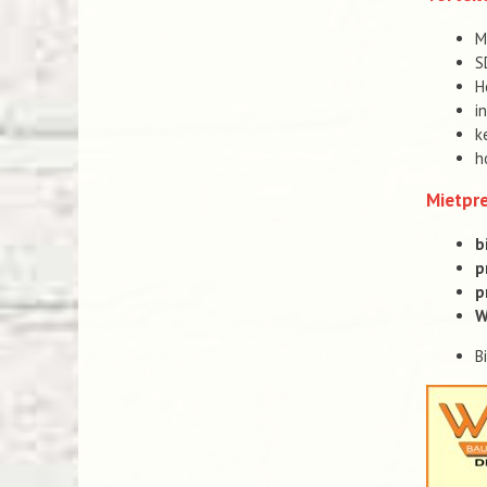
M
S
H
i
k
h
Mietpre
b
p
p
W
B