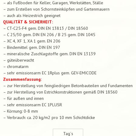
– als Fußboden für Keller, Garagen, Werkstätten, Ställe
– zum Erstellen von Schornsteinköpfen und Gartenmauern
– auch als Heizestrich geeignet
QUALITÄT & SICHERHEIT:
– CT-C25-F4 gem. DIN EN 13813 / DIN 18560
– C 25/30 gem. DIN EN 206 / B 25 gem. DIN 1045
– XC 4, XF 1, XA 1 gem. EN 206
– Bindemittel gem. DIN EN 197
– mineralische Zuschlagstoffe gem. DIN EN 13139
– güteüberwacht
– chromatarm
– sehr emissionsarm EC 1Rplus gem. GEV-EMICODE
Zusammenfassung:
– zur Herstellung von feingliedrigen Betonbauteilen und Fundamenten
– zur Herstellung von Estrichkonstruktionen gemäß DIN 18560
– für außen und innen
– sehr emissionsarm EC 1PLUSR
– Körnung: 0-8 mm
– Verbrauch: ca. 20 kg/m2 pro 10 mm Schichtdicke
Tag´s