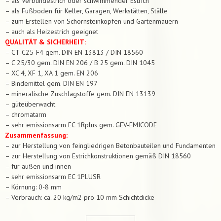
– als Verbundestrich oder schwimmender Estrich
– als Fußboden für Keller, Garagen, Werkstätten, Ställe
– zum Erstellen von Schornsteinköpfen und Gartenmauern
– auch als Heizestrich geeignet
QUALITÄT & SICHERHEIT:
– CT-C25-F4 gem. DIN EN 13813 / DIN 18560
– C 25/30 gem. DIN EN 206 / B 25 gem. DIN 1045
– XC 4, XF 1, XA 1 gem. EN 206
– Bindemittel gem. DIN EN 197
– mineralische Zuschlagstoffe gem. DIN EN 13139
– güteüberwacht
– chromatarm
– sehr emissionsarm EC 1Rplus gem. GEV-EMICODE
Zusammenfassung:
– zur Herstellung von feingliedrigen Betonbauteilen und Fundamenten
– zur Herstellung von Estrichkonstruktionen gemäß DIN 18560
– für außen und innen
– sehr emissionsarm EC 1PLUSR
– Körnung: 0-8 mm
– Verbrauch: ca. 20 kg/m2 pro 10 mm Schichtdicke