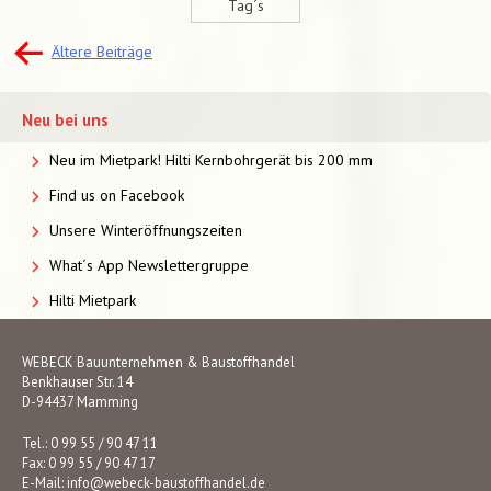
Tag´s
Beitragsnavigation
Ältere Beiträge
Neu bei uns
Neu im Mietpark! Hilti Kernbohrgerät bis 200 mm
Find us on Facebook
Unsere Winteröffnungszeiten
What´s App Newslettergruppe
Hilti Mietpark
WEBECK Bauunternehmen & Baustoffhandel
Benkhauser Str. 14
D-94437 Mamming
Tel.: 0 99 55 / 90 47 11
Fax: 0 99 55 / 90 47 17
E-Mail:
info@webeck-baustoffhandel.de