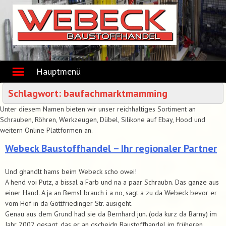
Skip
to
content
Hauptmenü
Schlagwort:
baufachmarktmamming
Unter diesem Namen bieten wir unser reichhaltiges Sortiment an
Schrauben, Röhren, Werkzeugen, Dübel, Silikone auf Ebay, Hood und
weitern Online Plattformen an.
Webeck Baustoffhandel – Ihr regionaler Partner
Und ghandlt hams beim Webeck scho owei!
A hend voi Putz, a bissal a Farb und na a paar Schraubn. Das ganze aus
einer Hand. A ja an Bemsl brauch i a no, sagt a zu da Webeck bevor er
vom Hof in da Gottfriedinger Str. ausigeht.
Genau aus dem Grund had sie da Bernhard jun. (oda kurz da Barny) im
Jahr 2002 gesagt, das er an gscheidn Baustoffhandel im früheren