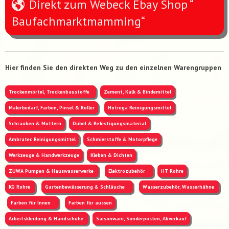
Direkt zum Webeck Ebay Shop “
Baufachmarktmamming“
Hier finden Sie den direkten Weg zu den einzelnen Warengruppen
Trockenmörtel, Trockenbaustoffe
Zement, Kalk & Bindemittel
Malerbedarf, Farben, Pinsel & Roller
Hotrega Reinigungsmittel
Schrauben & Muttern
Dübel & Befestigungsmaterial
Ambratec Reinigungsmittel
Schmierstoffe & Motorpflege
Werkzeuge & Handwerkzeuge
Kleben & Dichten
ZUWA Pumpen & Hauswasserwerke
Elektrozubehör
HT Rohre
KG Rohre
Gartenbewässerung & Schläuche
Wasserzubehör, Wasserhähne
Farben für Innen
Farben für aussen
Arbeitskleidung & Handschuhe
Saisonware, Sonderposten, Abverkauf