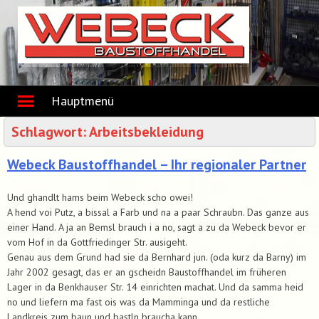
Skip
to
content
Hauptmenü
Schlagwort:
Arbeitsbekleidung
Webeck Baustoffhandel – Ihr regionaler Partner
Und ghandlt hams beim Webeck scho owei!
A hend voi Putz, a bissal a Farb und na a paar Schraubn. Das ganze aus
einer Hand. A ja an Bemsl brauch i a no, sagt a zu da Webeck bevor er
vom Hof in da Gottfriedinger Str. ausigeht.
Genau aus dem Grund had sie da Bernhard jun. (oda kurz da Barny) im
Jahr 2002 gesagt, das er an gscheidn Baustoffhandel im früheren
Lager in da Benkhauser Str. 14 einrichten machat. Und da samma heid
no und liefern ma fast ois was da Mamminga und da restliche
Landkreis zum baun und bastln braucha kann.