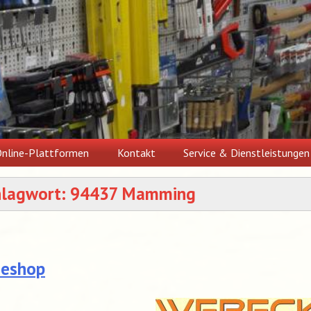
nline-Plattformen
Kontakt
Service & Dienstleistungen
hlagwort:
94437 Mamming
neshop