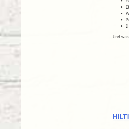
F
E
W
P
D
Und was 
HILT