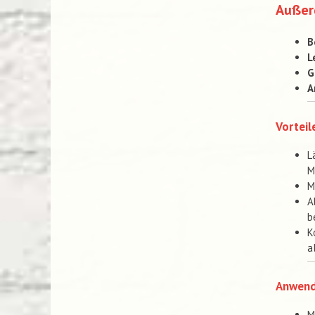
Außer
B
L
G
A
Vorteil
L
M
M
A
b
K
a
Anwen
M