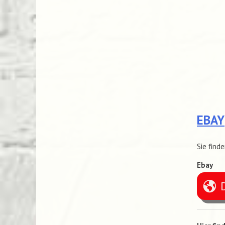
EBAY
Sie find
Ebay