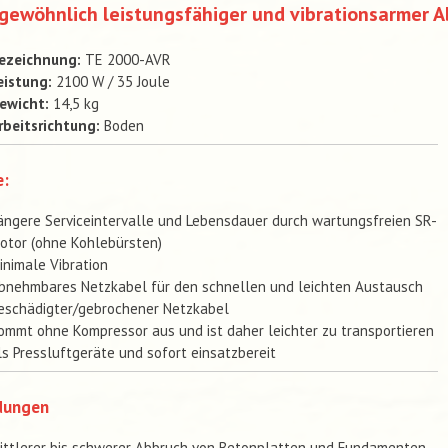
gewöhnlich leistungsfähiger und vibrationsarmer 
ezeichnung:
TE 2000-AVR
eistung:
2100 W / 35 Joule
ewicht:
14,5 kg
rbeitsrichtung:
Boden
e:
ängere Serviceintervalle und Lebensdauer durch wartungsfreien SR-
otor (ohne Kohlebürsten)
inimale Vibration
bnehmbares Netzkabel für den schnellen und leichten Austausch
eschädigter/gebrochener Netzkabel
ommt ohne Kompressor aus und ist daher leichter zu transportieren
ls Pressluftgeräte und sofort einsatzbereit
dungen
ittlerer bis schwerer Abbruch von Betonplatten und Fundamenten