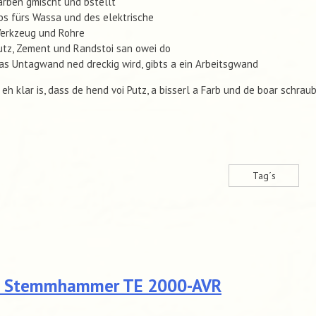
arben gmischt und bstellt
bs fürs Wassa und des elektrische
erkzeug und Rohre
utz, Zement und Randstoi san owei do
as Untagwand ned dreckig wird, gibts a ein Arbeitsgwand
eh klar is, dass de hend voi Putz, a bisserl a Farb und de boar schraub
Tag´s
I Stemm­hammer TE 2000-AVR