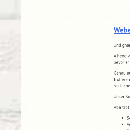
Webec
Und gha
A hend v
bevor er
Genau au
früheren
restlich
Unser So
Aba trot
S
V