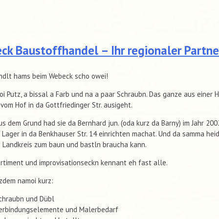
k Baustoffhandel – Ihr regionaler Partne
ndlt hams beim Webeck scho owei!
oi Putz, a bissal a Farb und na a paar Schraubn. Das ganze aus einer 
 vom Hof in da Gottfriedinger Str. ausigeht.
s dem Grund had sie da Bernhard jun. (oda kurz da Barny) im Jahr 200
 Lager in da Benkhauser Str. 14 einrichten machat. Und da samma hei
e Landkreis zum baun und bastln braucha kann.
rtiment und improvisationseckn kennant eh fast alle.
zdem namoi kurz:
chraubn und Dübl
erbindungselemente und Malerbedarf