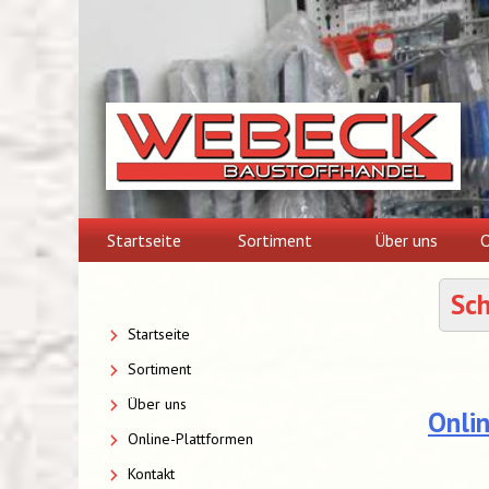
Skip
to
content
Startseite
Sortiment
Über uns
O
Sc
Startseite
Sortiment
Über uns
Onli
Online-Plattformen
Kontakt