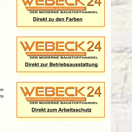
en
zu