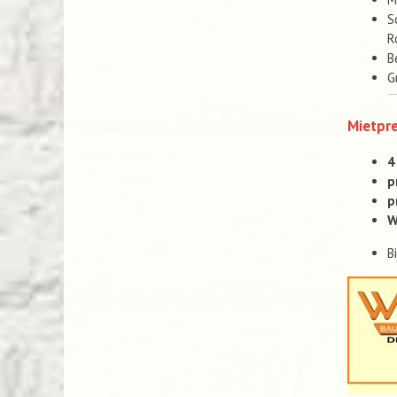
S
R
B
G
Mietpre
4
p
p
W
B