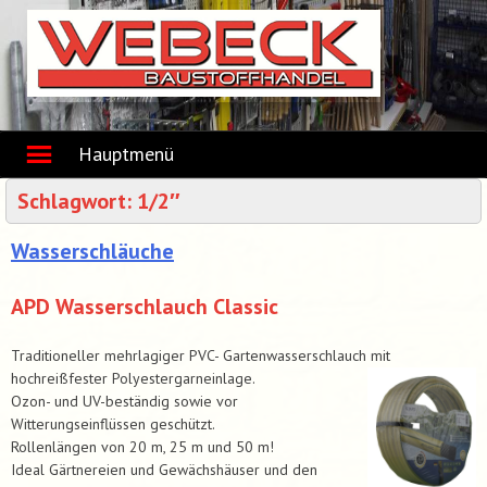
Skip
to
content
Hauptmenü
Schlagwort:
1/2″
Wasserschläuche
APD Wasserschlauch Classic
Traditioneller mehrlagiger PVC- Gartenwasserschlauch mit
hochreißfester Polyestergarneinlage.
Ozon- und UV-beständig sowie vor
Witterungseinflüssen geschützt.
Rollenlängen von 20 m, 25 m und 50 m!
Ideal Gärtnereien und Gewächshäuser und den