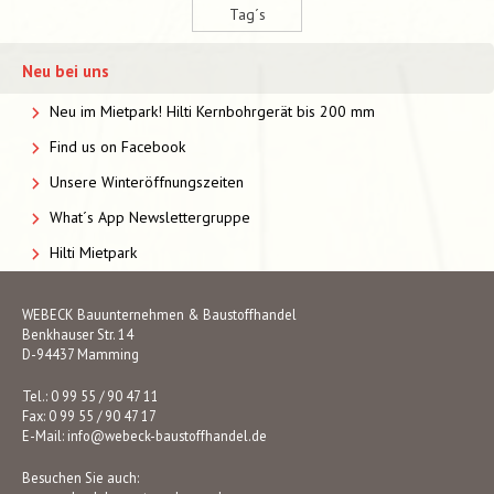
Tag´s
Neu bei uns
Neu im Mietpark! Hilti Kernbohrgerät bis 200 mm
Find us on Facebook
Unsere Winteröffnungszeiten
What´s App Newslettergruppe
Hilti Mietpark
WEBECK Bauunternehmen & Baustoffhandel
Benkhauser Str. 14
D-94437 Mamming
Tel.: 0 99 55 / 90 47 11
Fax: 0 99 55 / 90 47 17
E-Mail:
info@webeck-baustoffhandel.de
Besuchen Sie auch: