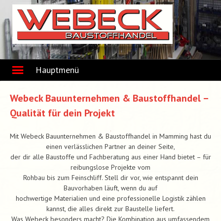
Skip
to
content
Hauptmenü
Webeck Bauunternehmen & Baustoffhandel –
Qualität für dein Projekt
Mit Webeck Bauunternehmen & Baustoffhandel in Mamming hast du
einen verlässlichen Partner an deiner Seite,
der dir alle Baustoffe und Fachberatung aus einer Hand bietet – für
reibungslose Projekte vom
Rohbau bis zum Feinschliff. Stell dir vor, wie entspannt dein
Bauvorhaben läuft, wenn du auf
hochwertige Materialien und eine professionelle Logistik zählen
kannst, die alles direkt zur Baustelle liefert.
Was Webeck besonders macht? Die Kombination aus umfassendem