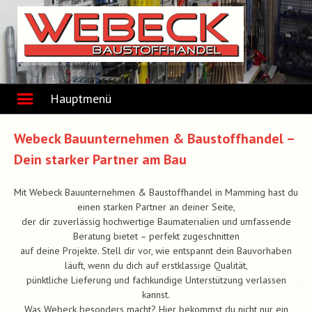
Skip
to
content
Hauptmenü
Webeck Bauunternehmen & Baustoffhandel –
Dein starker Partner am Bau
Mit Webeck Bauunternehmen & Baustoffhandel in Mamming hast du
einen starken Partner an deiner Seite,
der dir zuverlässig hochwertige Baumaterialien und umfassende
Beratung bietet – perfekt zugeschnitten
auf deine Projekte. Stell dir vor, wie entspannt dein Bauvorhaben
läuft, wenn du dich auf erstklassige Qualität,
pünktliche Lieferung und fachkundige Unterstützung verlassen
kannst.
Was Webeck besonders macht? Hier bekommst du nicht nur ein