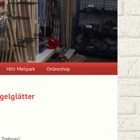
Hilti Mietpark
Onlineshop
ügelglätter
 Treibgas!