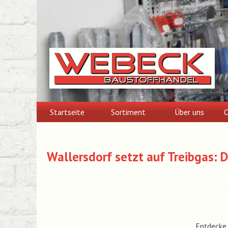
Skip
to
content
Startseite
Sortiment
Über uns
O
Wallersdorf setzt auf Treibgas: 
Entdecke 