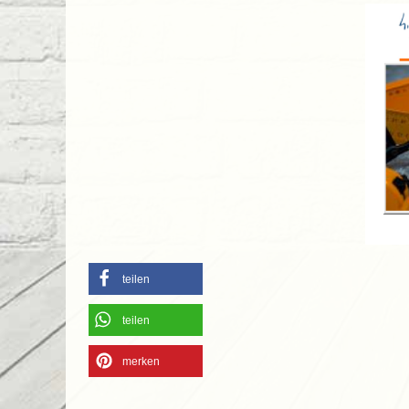
teilen
teilen
merken