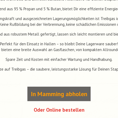
nd aus 95 % Propan und 5 % Butan, bietet Dir eine effiziente Energie
ungskraft und ausgezeichneten Lagerungsmöglichkeiten ist Treibgas id
: Keine Rußbildung bei der Verbrennung, keine schädlichen Emissione
d aus robustem Metall gefertigt, lassen sich leicht montieren und bi
Perfekt für den Einsatz in Hallen – so bleibt Deine Lagerware sauber!
r bieten eine breite Auswahl an Gasflaschen, von kompakten Allrounde
Spare Zeit und Kosten mit einfacher Wartung und Handhabung.
ze auf Treibgas – die saubere, leistungsstarke Lösung für Deinen Stap
In Mamming abholen
Oder Online bestellen