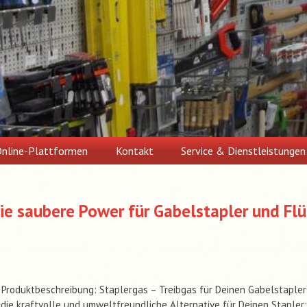
nline-Plattformen
Kontakt
Service & Dienstleistungen
Die saubere Power für Gabelstapler und Fl
Produktbeschreibung: Staplergas – Treibgas für Deinen Gabelstapler
die kraftvolle und umweltfreundliche Alternative für Deinen Stapler: