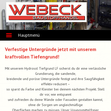
Skip
to
content
Hauptmenü
Verfestige Untergründe jetzt mit unserem
kraftvollen Tiefengrund!
Mit unserem Hydrosol Tiefgrund LF sicherst du dir eine verlässliche
Grundierung, die sandende,
kreidende und poröse Untergründe festigt und ihre Saugfähigkeit
effektiv reduziert –
so sparst du Farbe und Kleister bei deinem nächsten Projekt. Stell
dir vor, wie entspannt
und zufrieden du deine Wände oder Fassaden gestalten kannst,
ohne dir Sorgen um ungleichmäßige
Oberflächen machen zu müssen. Unser lösungsmittelfreier