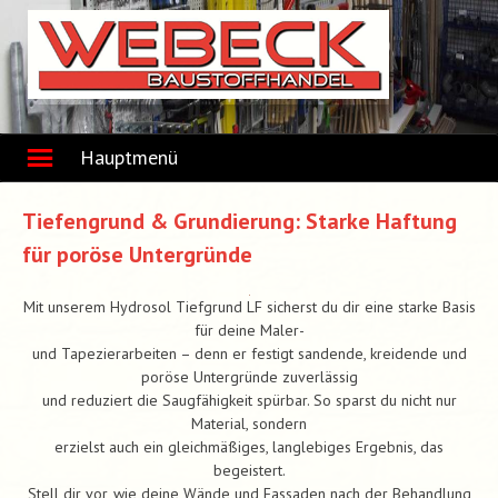
Skip
to
content
Hauptmenü
Tiefengrund & Grundierung: Starke Haftung
für poröse Untergründe
Mit unserem Hydrosol Tiefgrund LF sicherst du dir eine starke Basis
für deine Maler-
und Tapezierarbeiten – denn er festigt sandende, kreidende und
poröse Untergründe zuverlässig
und reduziert die Saugfähigkeit spürbar. So sparst du nicht nur
Material, sondern
erzielst auch ein gleichmäßiges, langlebiges Ergebnis, das
begeistert.
Stell dir vor, wie deine Wände und Fassaden nach der Behandlung