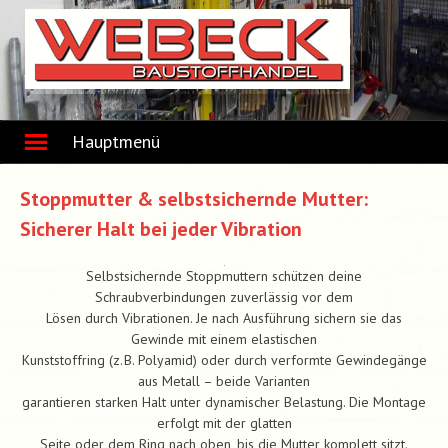
Skip
to
content
Hauptmenü
Stoppmutter & selbstsichernde Mutter:
Sicherer Halt bei jeder Vibration
Selbstsichernde Stoppmuttern schützen deine
Schraubverbindungen zuverlässig vor dem
Lösen durch Vibrationen. Je nach Ausführung sichern sie das
Gewinde mit einem elastischen
Kunststoffring (z. B. Polyamid) oder durch verformte Gewindegänge
aus Metall – beide Varianten
garantieren starken Halt unter dynamischer Belastung. Die Montage
erfolgt mit der glatten
Seite oder dem Ring nach oben, bis die Mutter komplett sitzt.