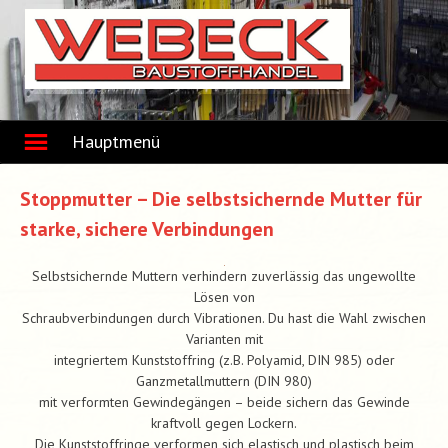
Skip
to
content
Hauptmenü
Stoppmutter – Die selbstsichernde Mutter für
starke, sichere Verbindungen
Selbstsichernde Muttern verhindern zuverlässig das ungewollte
Lösen von
Schraubverbindungen durch Vibrationen. Du hast die Wahl zwischen
Varianten mit
integriertem Kunststoffring (z.B. Polyamid, DIN 985) oder
Ganzmetallmuttern (DIN 980)
mit verformten Gewindegängen – beide sichern das Gewinde
kraftvoll gegen Lockern.
Die Kunststoffringe verformen sich elastisch und plastisch beim