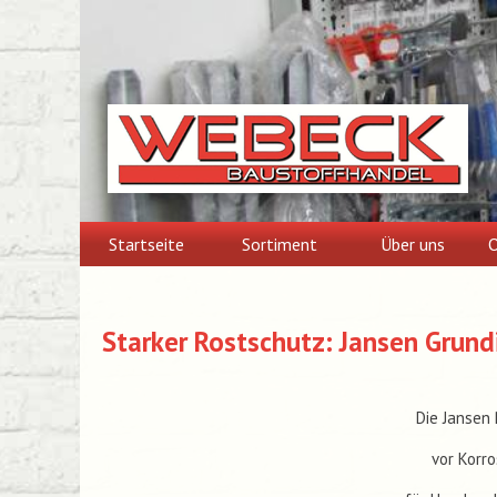
Skip
to
content
Startseite
Sortiment
Über uns
O
Starker Rostschutz: Jansen Grund
Die Jansen
vor Korro