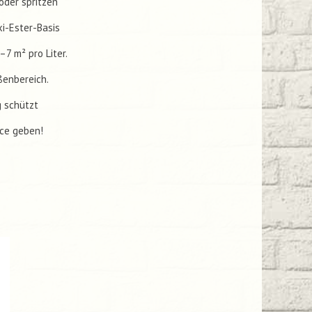
oder spritzen
xi-Ester-Basis
7 m² pro Liter.
ßenbereich.
g schützt
nce geben!