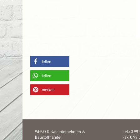
teilen
teilen
merken
WEBECK Bauunternehmen &
Tel.: 0 99
Baustoffhandel
Fax: 0 99 