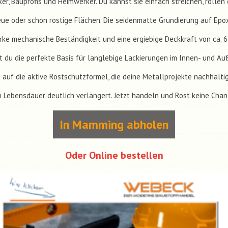
er, Bauprofis und Heimwerker. Du kannst sie einfach streichen, rollen 
eue oder schon rostige Flächen. Die seidenmatte Grundierung auf Epo
arke mechanische Beständigkeit und eine ergiebige Deckkraft von ca. 6–
t du die perfekte Basis für langlebige Lackierungen im Innen- und Au
 auf die aktive Rostschutzformel, die deine Metallprojekte nachhalti
 Lebensdauer deutlich verlängert. Jetzt handeln und Rost keine Cha
In Mamming abholen
Oder Online bestellen