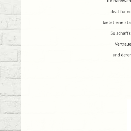
für Handwerk
– ideal für n
bietet eine st
So schaffs
Vertraue
und deren