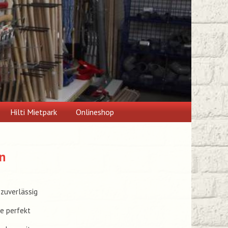
Hilti Mietpark
Onlineshop
n
zuverlässig
ie perfekt