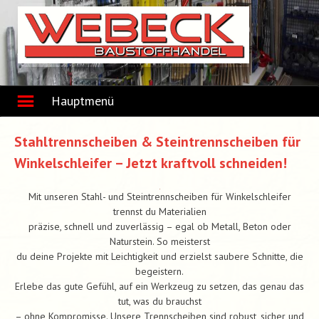
Skip
to
content
Hauptmenü
Stahltrennscheiben & Steintrennscheiben für
Winkelschleifer – Jetzt kraftvoll schneiden!
Mit unseren Stahl- und Steintrennscheiben für Winkelschleifer
trennst du Materialien
präzise, schnell und zuverlässig – egal ob Metall, Beton oder
Naturstein. So meisterst
du deine Projekte mit Leichtigkeit und erzielst saubere Schnitte, die
begeistern.
Erlebe das gute Gefühl, auf ein Werkzeug zu setzen, das genau das
tut, was du brauchst
– ohne Kompromisse. Unsere Trennscheiben sind robust, sicher und