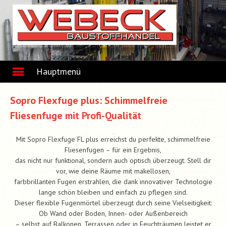
Skip
to
content
Hauptmenü
Sopro Flexfuge plus: Schimmelfreie
Fliesenfuge mit Profi-Qualität
Mit Sopro Flexfuge FL plus erreichst du perfekte, schimmelfreie
Fliesenfugen – für ein Ergebnis,
das nicht nur funktional, sondern auch optisch überzeugt. Stell dir
vor, wie deine Räume mit makellosen,
farbbrillanten Fugen erstrahlen, die dank innovativer Technologie
lange schön bleiben und einfach zu pflegen sind.
Dieser flexible Fugenmörtel überzeugt durch seine Vielseitigkeit:
Ob Wand oder Boden, Innen- oder Außenbereich
– selbst auf Balkonen, Terrassen oder in Feuchträumen leistet er