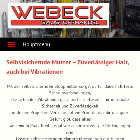
Skip
to
content
Hauptmenü
Selbstsichernde Mutter – Zuverlässiger Halt,
auch bei Vibrationen
Mit der selbstsichernden Stoppmutter sorgst du für dauerhaft feste
Schraubverbindungen,
die sich unter Vibrationen garantiert nicht lösen – für maximale
Sicherheit und Zuverlässigkeit
in deinen Projekten. Vertraue auf ein Produkt, das dir das gute
Gefühl gibt, dass alles
an seinem Platz bleibt, egal wie anspruchsvoll die Bedingungen
sind.
Unsere selbstsichernden Muttern überzeugen durch ihren