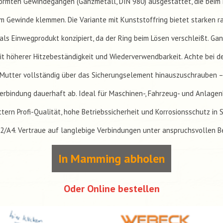
ormten Gewindegängen (Ganzmetall, DIN 980) ausgestattet, die beim
m Gewinde klemmen. Die Variante mit Kunststoffring bietet starken r
h als Einwegprodukt konzipiert, da der Ring beim Lösen verschleißt. G
t höherer Hitzebeständigkeit und Wiederverwendbarkeit. Achte bei 
e Mutter vollständig über das Sicherungselement hinauszuschrauben – 
erbindung dauerhaft ab. Ideal für Maschinen-, Fahrzeug- und Anlage
tern Profi-Qualität, hohe Betriebssicherheit und Korrosionsschutz in 
2/A4. Vertraue auf langlebige Verbindungen unter anspruchsvollen 
In Mamming abholen
Oder Online bestellen