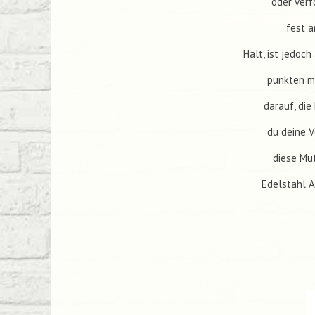
oder verf
fest a
Halt, ist jedoc
punkten mi
darauf, di
du deine V
diese Mut
Edelstahl A