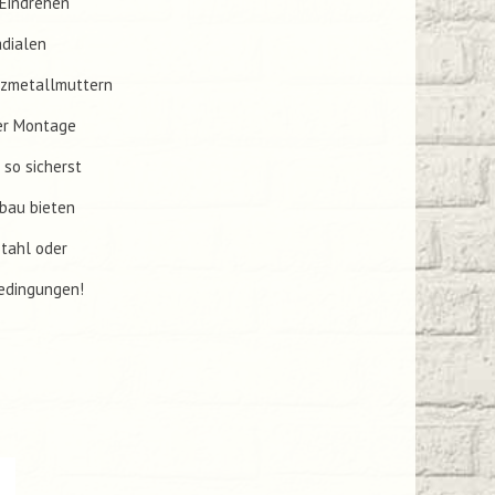
 Eindrehen
adialen
anzmetallmuttern
der Montage
so sicherst
nbau bieten
Stahl oder
Bedingungen!