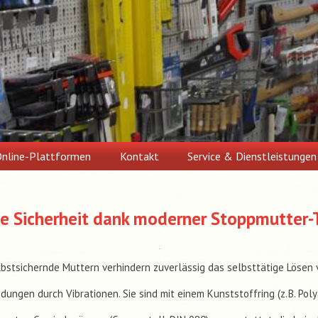
nline-Plattformen
Kontakt
Service & Dienstleistungen
e Sicherheit dank moderner Stoppmutter-
lbstsichernde Muttern verhindern zuverlässig das selbsttätige Lösen 
ungen durch Vibrationen. Sie sind mit einem Kunststoffring (z. B. Pol