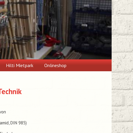
Hilti Mietpark
Onlineshop
Technik
von
yamid, DIN 985)