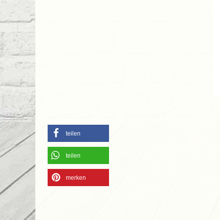
teilen
teilen
merken