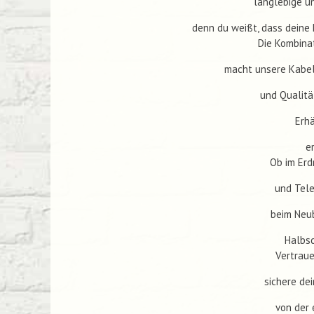
langlebige un
denn du weißt, dass deine 
Die Kombina
macht unsere Kabels
und Qualitä
Erhä
e
Ob im Erd
und Tele
beim Neub
Halbsc
Vertraue
sichere dei
von der 