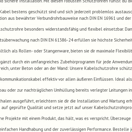
d sichere Installation. Mit diesen robusten Schutzrohren fühlst du d
Kabel bestens geschützt sind und sich jederzeit problemlos austaus
tion aus bewährter Verbundrohrbauweise nach DIN EN 16961 und de
chutzrohre besonders widerstandsfähig und flexibel einsetzbar. Dan
tsüberwachung nach DIN EN 61386-24 erfüllen sie höchste Sicherhei
ltlich als Rollen- oder Stangenware, bieten sie dir maximale Flexibili
rgänzt durch ein umfangreiches Zubehörprogramm für jede Anwendun
reich, unter Beton oder an der Wand: Unsere Kabelschutzrohre schüt
kommunikationskabel effektiv vor allen äußeren Einflüssen. Ideal als
au oder zur nachträglichen Umhüllung bereits verlegter Leitungen in
halen ausgeführt, erleichtern sie dir die Installation und Wartung erh
 auf geprüfte Qualität und setze jetzt auf unser Kabelschutzrohrp
ne Projekte mit einem Produkt, das hält, was es verspricht. Überzeuge
einfachen Handhabung und der zuverlässigen Performance. Bestelle j