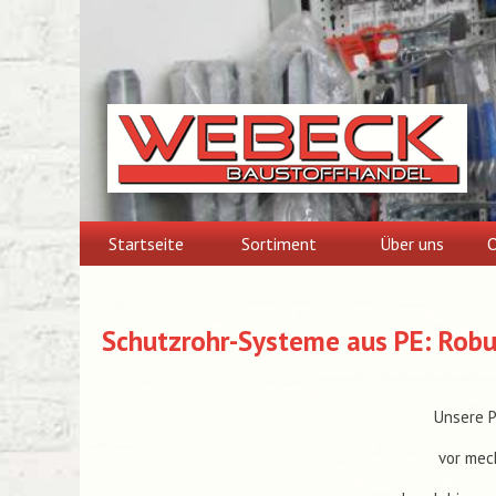
Skip
to
content
Startseite
Sortiment
Über uns
O
Schutzrohr-Systeme aus PE: Robus
Unsere P
vor mec