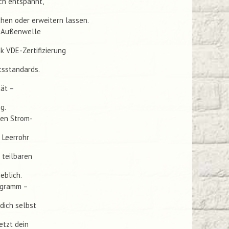
ich entspannt,
chen oder erweitern lassen.
r Außenwelle
k VDE-Zertifizierung
tsstandards.
tät –
g.
zen Strom-
 Leerrohr
 teilbaren
eblich.
rogramm –
 dich selbst
etzt dein