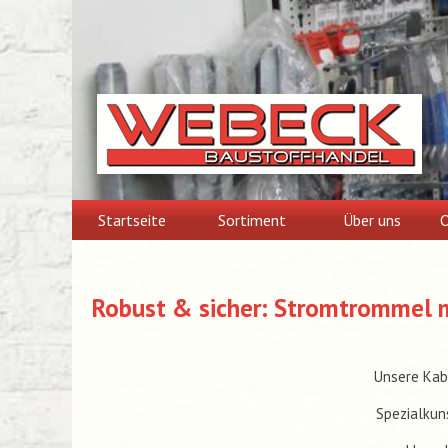
Skip
to
content
Startseite
Sortiment
Über uns
O
Robust & sicher: Stromtrommel m
Unsere Kab
Spezialkun