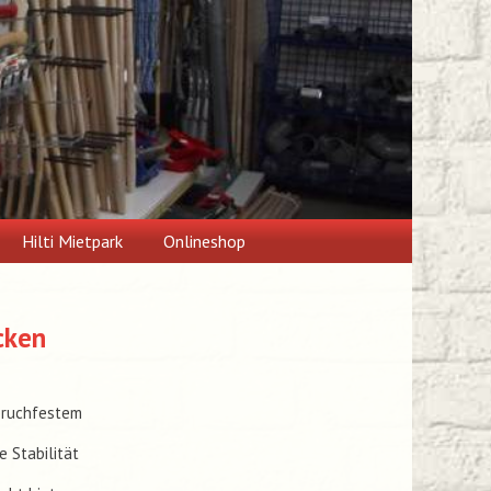
Hilti Mietpark
Onlineshop
cken
bruchfestem
 Stabilität