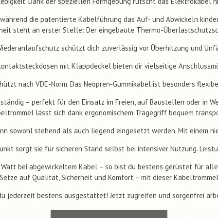
ebigkeit. Dank der speziellen Formgebung rutscht das Elektrokabel ni
 während die patentierte Kabelführung das Auf- und Abwickeln kinder
heit steht an erster Stelle: Der eingebaute Thermo-Überlastschutzs
Wiederanlaufschutz schützt dich zuverlässig vor Überhitzung und Unfä
kontaktsteckdosen mit Klappdeckel bieten dir vielseitige Anschlussmö
hützt nach VDE-Norm. Das Neopren-Gummikabel ist besonders flexibel
tändig – perfekt für den Einsatz im Freien, auf Baustellen oder in W
beltrommel lässt sich dank ergonomischem Tragegriff bequem transpo
nn sowohl stehend als auch liegend eingesetzt werden. Mit einem ni
nkt sorgt sie für sicheren Stand selbst bei intensiver Nutzung. Leist
 Watt bei abgewickeltem Kabel – so bist du bestens gerüstet für alle
Setze auf Qualität, Sicherheit und Komfort – mit dieser Kabeltromme
du jederzeit bestens ausgestattet! Jetzt zugreifen und sorgenfrei arb