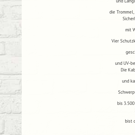
und Langl
die Trommel,
Sicher
mit 
Vier Schutz
gesc
und UV-bes
Die Ka
und ka
Schwerpu
bis 3.500
bist 