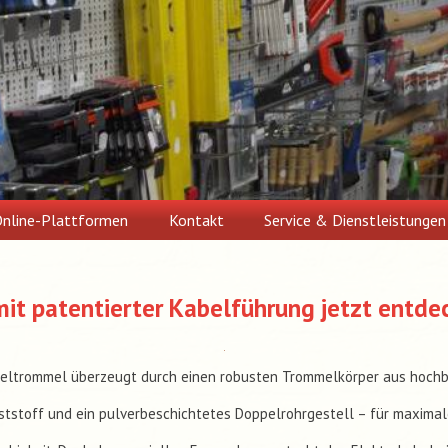
nline-Plattformen
Kontakt
Service & Dienstleistungen
it patentierter Kabelführung jetzt entde
eltrommel überzeugt durch einen robusten Trommelkörper aus hoch
ststoff und ein pulverbeschichtetes Doppelrohrgestell – für maximale