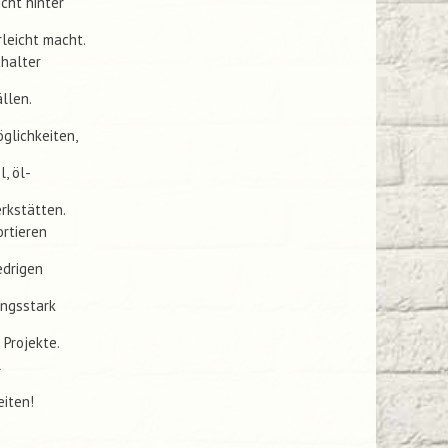
cht hinter
leicht macht.
chalter
llen.
glichkeiten,
, öl-
erkstätten.
rtieren
edrigen
ungsstark
 Projekte.
l
eiten!