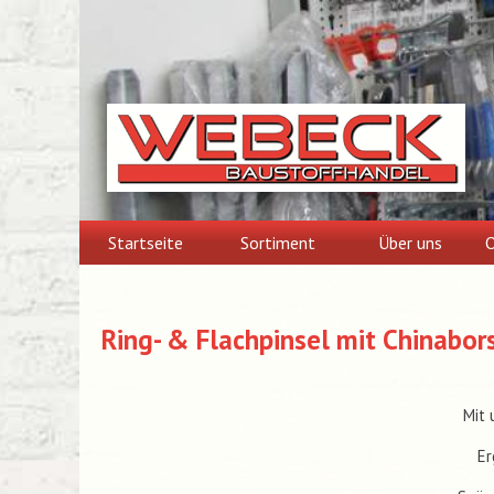
Skip
to
content
Startseite
Sortiment
Über uns
O
Ring- & Flachpinsel mit Chinabors
Mit 
Er