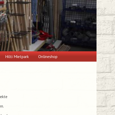
Hilti Mietpark
Onlineshop
fekte
en.