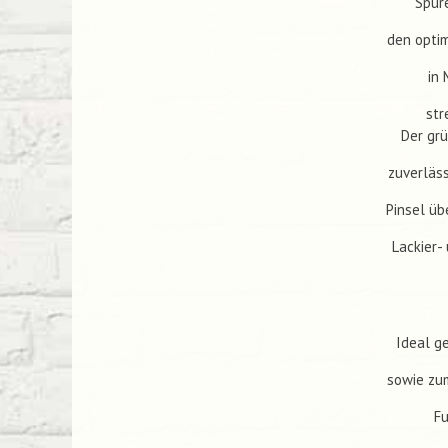
Spüre
den optim
in
str
Der grü
zuverläs
Pinsel üb
Lackier-
Ideal g
sowie zu
Fu