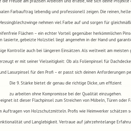
 die Freude am präzisen Arbeiten und erlebe, wie sich deine Projekte
alen Farbauftrag lebendig und professionell zeigen. Die reinen, hell
 Messingblechzwinge nehmen viel Farbe auf und sorgen für gleichmäßi
eifenfreie Flächen – ein echter Vorteil gegenüber herkömmlichen Pins
n lasierte, gebeizte Holzstiel liegt angenehm in der Hand und garanti
sige Kontrolle auch bei längeren Einsätzen. Als weltweit am meisten 
erzeugt er mit seiner Vielseitigkeit: Ob als Folienpinsel für Dachdecke
 und Lasurpinsel für den Profi – er passt sich deinen Anforderungen pe
Die 9. Stärke bietet dir genau die richtige Dicke, um effizient
zu arbeiten ohne Kompromisse bei der Qualität einzugehen.
eeignet ist dieser Flachpinsel zum Streichen von Möbeln, Türen oder 
m Auftragen von Holzschutzmitteln. Profis wie Heimwerker schätzen s
nktionalität und Langlebigkeit. Vertraue auf jahrzehntelange Erfahr