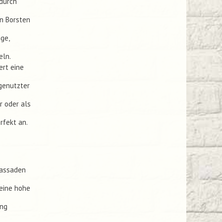
 durch
en Borsten
ge,
eln.
ert eine
genutzter
r oder als
rfekt an.
Fassaden
eine hohe
ung