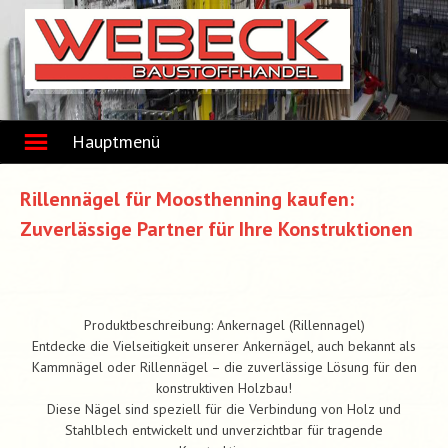
Skip
to
content
Hauptmenü
Rillennägel für Moosthenning kaufen:
Zuverlässige Partner für Ihre Konstruktionen
Produktbeschreibung: Ankernagel (Rillennagel)
Entdecke die Vielseitigkeit unserer Ankernägel, auch bekannt als
Kammnägel oder Rillennägel – die zuverlässige Lösung für den
konstruktiven Holzbau!
Diese Nägel sind speziell für die Verbindung von Holz und
Stahlblech entwickelt und unverzichtbar für tragende