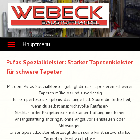
Skip
to
content
Hauptmenü
Pufas Spezialkleister: Starker Tapetenkleister
für schwere Tapeten
Mit dem Pufas Spezialkleister gelingt dir das Tapezieren schwerer
Tapeten mühelos und zuverlässig
– für ein perfektes Ergebnis, das lange hält. Spüre die Sicherheit,
wenn du selbst anspruchsvolle Raufaser-,
Struktur- oder Prägetapeten mit starker Haftung und hoher
Anfangshaftung anbringst, ohne Angst vor Fehlstellen oder
Ablösungen.
Unser Spezialkleister überzeugt durch seine kunstharzverstärkte
Formel mit Methylcellulose,