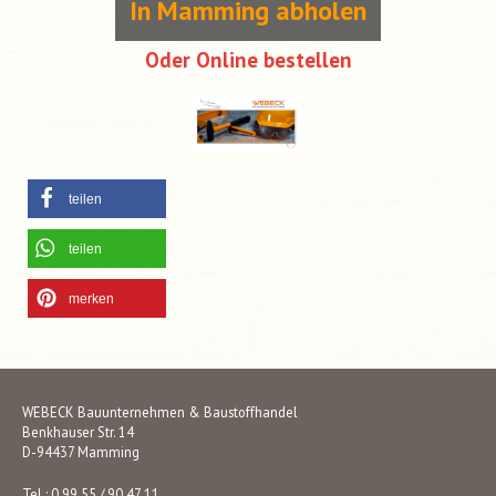
In Mamming abholen
Oder Online bestellen
teilen
teilen
merken
WEBECK Bauunternehmen & Baustoffhandel
Benkhauser Str. 14
D-94437 Mamming
Tel.: 0 99 55 / 90 47 11