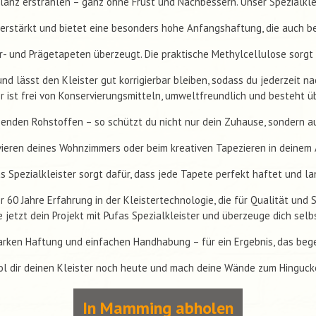
lanz erstrahlen – ganz ohne Frust und Nachbessern. Unser Spezialklei
erstärkt und bietet eine besonders hohe Anfangshaftung, die auch be
r- und Prägetapeten überzeugt. Die praktische Methylcellulose sorgt 
und lässt den Kleister gut korrigierbar bleiben, sodass du jederzeit na
er ist frei von Konservierungsmitteln, umweltfreundlich und besteht 
nden Rohstoffen – so schützt du nicht nur dein Zuhause, sondern a
ieren deines Wohnzimmers oder beim kreativen Tapezieren in deinem 
s Spezialkleister sorgt dafür, dass jede Tapete perfekt haftet und la
 60 Jahre Erfahrung in der Kleistertechnologie, die für Qualität und 
e jetzt dein Projekt mit Pufas Spezialkleister und überzeuge dich selb
arken Haftung und einfachen Handhabung – für ein Ergebnis, das bege
ol dir deinen Kleister noch heute und mach deine Wände zum Hingucke
In Mamming abholen