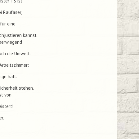
ster TS ist
i Raufaser,
für eine
chjustieren kannst.
überwiegend
uch die Umwelt.
Arbeitszimmer:
nge hält.
Sicherheit stehen.
st von
istert!
r.