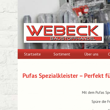
Skip
to
content
Startseite
Sortiment
Über uns
O
Pufas Spezialkleister – Perfekt 
Mit dem Pufas Spe
Spüre die F