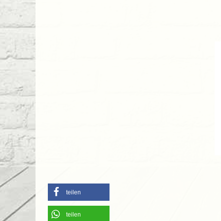
teilen
teilen