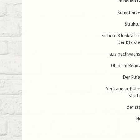
im neuen G
kunstharzv
Struktu
sichere Klebkraft 
Der Kleist
aus nachwachse
Ob beim Renov
Der Pufa
Vertraue auf über
Start
der st
H