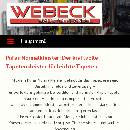
Skip
to
content
Hauptmenü
Pufas Normalkleister: Der kraftvolle
Tapetenkleister für leichte Tapeten
Mit dem Pufas Normalkleister gelingt dir das Tapezieren und
Basteln mühelos und zuverlässig –
für perfekte Ergebnisse bei leichten und normalen Papiertapeten.
Spüre die Freude am unkomplizierten Arbeiten,
wenn du mit einem Kleister arbeitest, der nicht nur stark haftet,
sondern sich auch leicht korrigieren lässt.
Unser Kleister basiert auf Methylcellulose, ist frei von
Konservierungsmitteln und sorgt so für eine sichere und saubere
Anwendung.