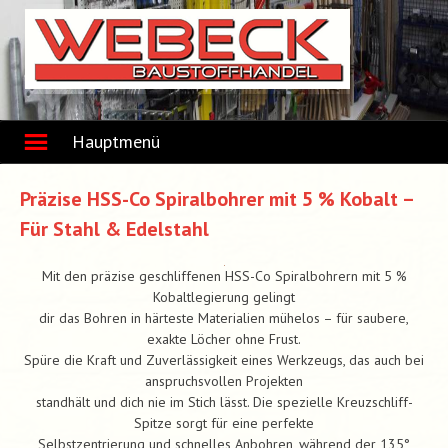
Skip
to
content
Hauptmenü
Präzise HSS-Co Spiralbohrer mit 5 % Kobalt –
Für Stahl & Edelstahl
Mit den präzise geschliffenen HSS-Co Spiralbohrern mit 5 %
Kobaltlegierung gelingt
dir das Bohren in härteste Materialien mühelos – für saubere,
exakte Löcher ohne Frust.
Spüre die Kraft und Zuverlässigkeit eines Werkzeugs, das auch bei
anspruchsvollen Projekten
standhält und dich nie im Stich lässt. Die spezielle Kreuzschliff-
Spitze sorgt für eine perfekte
Selbstzentrierung und schnelles Anbohren, während der 135°