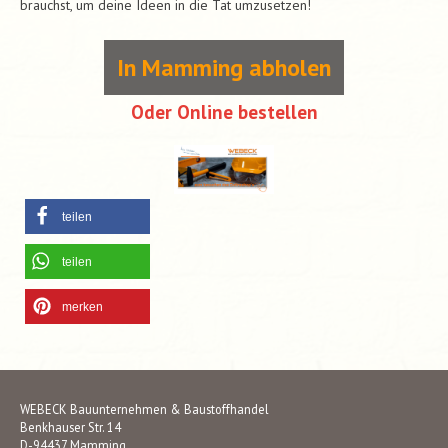
brauchst, um deine Ideen in die Tat umzusetzen!
In Mamming abholen
Oder Online bestellen
teilen
teilen
merken
WEBECK Bauunternehmen & Baustoffhandel
Benkhauser Str. 14
D-94437 Mamming