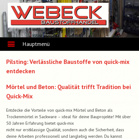
Skip
to
content
Hauptmenü
Pilsting: Verlässliche Baustoffe von quick-mix
entdecken
Mörtel und Beton: Qualität trifft Tradition bei
Quick-Mix
Entdecke die Vorteile von quick-mix Mörtel und Beton als
Trockenmörtel in Sackware – ideal für deine Bauprojekte! Mit über
50 Jahren Erfahrung bietet quick-mix
nicht nur erstklassige Qualität, sondern auch die Sicherheit, dass
deine Arbeiten professionell und langlebig werden. Du kannst