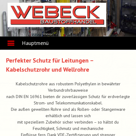
Skip
to
content
Hauptmenü
Perfekter Schutz für Leitungen –
Kabelschutzrohr und Wellrohre
Kabelschutzrohre aus robustem Polyethylen in bewährter
Verbundrohrbauweise
nach DIN EN 16961 bieten dir zuverlässigen Schutz für erdverlegte
Strom- und Telekommunikationskabel.
Die außen gewellten Rohre sind als Rollen- oder Stangenware
erhältlich und lassen sich
mit speziellem Zubehör sicher verbinden – so hältst du
Feuchtigkeit, Schmutz und mechanische
Einflüsse fern. Dank VDE-Zertifizierung und strenger