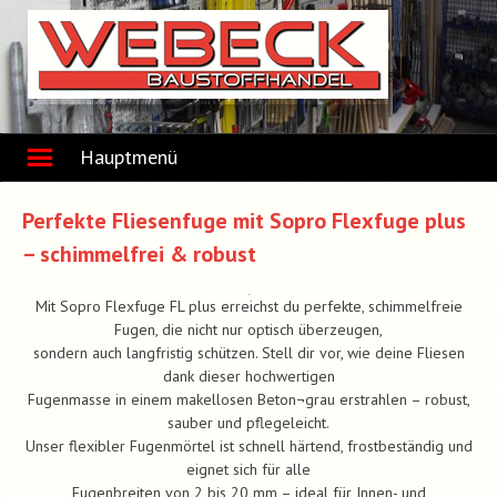
Skip
to
content
Hauptmenü
Perfekte Fliesenfuge mit Sopro Flexfuge plus
– schimmelfrei & robust
Mit Sopro Flexfuge FL plus erreichst du perfekte, schimmelfreie
Fugen, die nicht nur optisch überzeugen,
sondern auch langfristig schützen. Stell dir vor, wie deine Fliesen
dank dieser hochwertigen
Fugenmasse in einem makellosen Beton¬grau erstrahlen – robust,
sauber und pflegeleicht.
Unser flexibler Fugenmörtel ist schnell härtend, frostbeständig und
eignet sich für alle
Fugenbreiten von 2 bis 20 mm – ideal für Innen- und