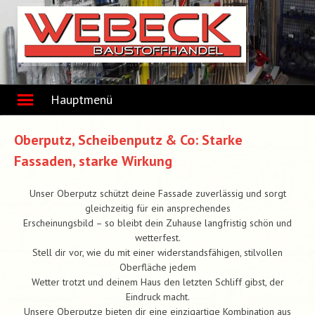
Skip
to
content
Hauptmenü
Oberputz, Scheibenputz & Co: Starke
Fassaden, starke Wirkung
Unser Oberputz schützt deine Fassade zuverlässig und sorgt
gleichzeitig für ein ansprechendes
Erscheinungsbild – so bleibt dein Zuhause langfristig schön und
wetterfest.
Stell dir vor, wie du mit einer widerstandsfähigen, stilvollen
Oberfläche jedem
Wetter trotzt und deinem Haus den letzten Schliff gibst, der
Eindruck macht.
Unsere Oberputze bieten dir eine einzigartige Kombination aus