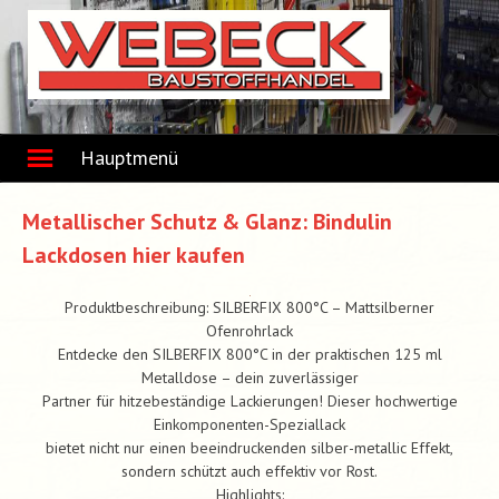
Skip
to
content
Hauptmenü
Metallischer Schutz & Glanz: Bindulin
Lackdosen hier kaufen
Produktbeschreibung: SILBERFIX 800°C – Mattsilberner
Ofenrohrlack
Entdecke den SILBERFIX 800°C in der praktischen 125 ml
Metalldose – dein zuverlässiger
Partner für hitzebeständige Lackierungen! Dieser hochwertige
Einkomponenten-Speziallack
bietet nicht nur einen beeindruckenden silber-metallic Effekt,
sondern schützt auch effektiv vor Rost.
Highlights: