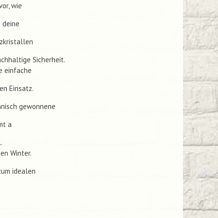
vor, wie
 deine
zkristallen
chhaltige Sicherheit.
e einfache
en Einsatz.
ännisch gewonnene
mt a
.
en Winter.
zum idealen