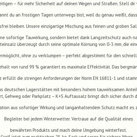
itigen – für mehr Sicherheit auf deinen Wegen und Straßen. Stell dir 
annt du an frostigen Tagen unterwegs bist, weil du genau weißt, dass
sfrei bleiben. Unsere einzigartige Mischung aus feinen und groben Sal
eine sofortige Tauwirkung, sondern bietet dank Langzeitschutz auch na
teinsalz überzeugt durch seine optimale Körnung von 0-3 mm, die ein
rmöglicht, ohne zu verklumpen – perfekt abgestimmt für den schnell
ehalt von rund 99 % garantiert es maximale Effektivität. Das bergm
z erfüllt die strengen Anforderungen der Norm EN 16811-1 und stam
us deutschen Lagerstätten mit besonders hohem tauwirksamen Anteil
rt, Gehweg oder Parkplatz – K+S Auftausalz bringt dich sicher durch d
ation aus sofortiger Wirkung und langanhaltendem Schutz macht es 
Begleiter bei jedem Winterwetter. Vertraue auf die Qualität eines
bewährten Produkts und mach deine Umgebung winterfest.
Greif jetzt zum praktischen 25-kg-Sack und sorge für sichere Wege –