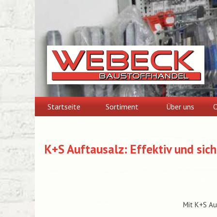
Skip
to
content
Startseite
Sortiment
Über uns
O
K+S Auftausalz: Effektiv und sich
Mit K+S Au