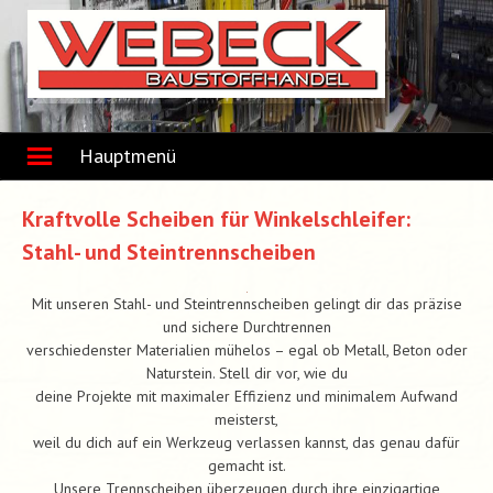
Skip
to
content
Hauptmenü
Kraftvolle Scheiben für Winkelschleifer:
Stahl- und Steintrennscheiben
Mit unseren Stahl- und Steintrennscheiben gelingt dir das präzise
und sichere Durchtrennen
verschiedenster Materialien mühelos – egal ob Metall, Beton oder
Naturstein. Stell dir vor, wie du
deine Projekte mit maximaler Effizienz und minimalem Aufwand
meisterst,
weil du dich auf ein Werkzeug verlassen kannst, das genau dafür
gemacht ist.
Unsere Trennscheiben überzeugen durch ihre einzigartige