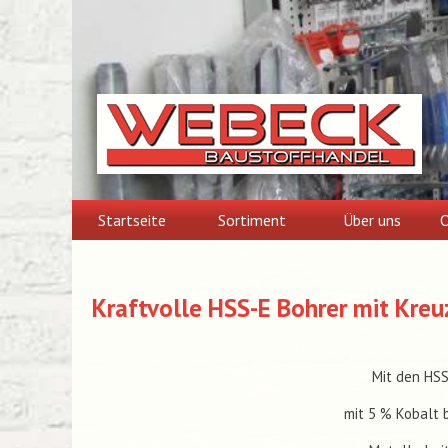
Skip
to
content
Startseite
Sortiment
Über uns
O
Kraftvolle HSS-E Bohrer mit Kreu
Mit den HSS
mit 5 % Kobalt 