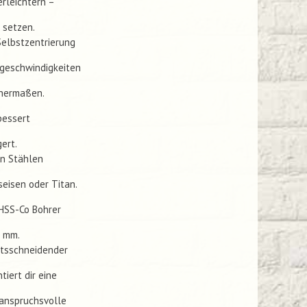
erleichtern –
 setzen.
Selbstzentrierung
tgeschwindigkeiten
chermaßen.
bessert
ert.
en Stählen
seisen oder Titan.
HSS-Co Bohrer
0 mm.
htsschneidender
iert dir eine
 anspruchsvolle