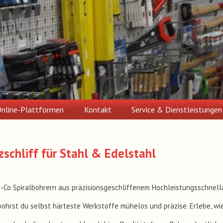
nline-Plattformen
Kontakt
Service & Dienstleistungen
zschliff für Stahl & Edelstahl
-Co Spiralbohrern aus präzisionsgeschliffenem Hochleistungsschnell
bohrst du selbst härteste Werkstoffe mühelos und präzise. Erlebe, wie