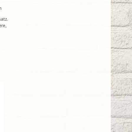
n
atz.
ere,