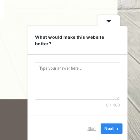
What would make this website
better?
0 / 400
Kontakt
Impressum
Datenschutz
Skip
Next
Wetter in Mamming