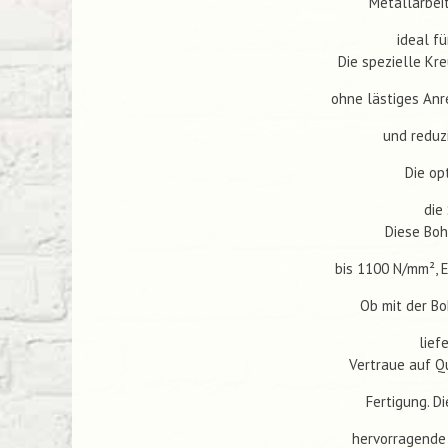
Metallarbeit
ideal f
Die spezielle Kr
ohne lästiges Anr
und reduz
Die op
die
Diese Boh
bis 1100 N/mm², E
Ob mit der B
lief
Vertraue auf Q
Fertigung. D
hervorragende 