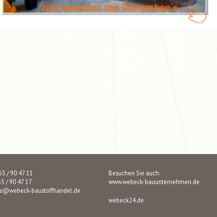
 55 / 90 47 11
Besuchen Sie auch:
55 / 90 47 17
www.webeck-bauunternehmen.de
fo@webeck-baustoffhandel.de
webeck24.de