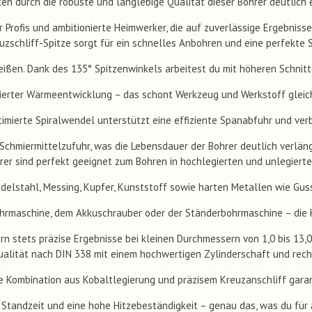
en durch die robuste und langlebige Qualität dieser Bohrer deutlich 
ür Profis und ambitionierte Heimwerker, die auf zuverlässige Ergebnisse
euzschliff-Spitze sorgt für ein schnelles Anbohren und eine perfekte 
eißen. Dank des 135° Spitzenwinkels arbeitest du mit höheren Schnit
ierter Wärmeentwicklung – das schont Werkzeug und Werkstoff glei
timierte Spiralwendel unterstützt eine effiziente Spanabfuhr und ver
 Schmiermittelzufuhr, was die Lebensdauer der Bohrer deutlich verläng
rer sind perfekt geeignet zum Bohren in hochlegierten und unlegiert
delstahl, Messing, Kupfer, Kunststoff sowie harten Metallen wie Gus
ohrmaschine, dem Akkuschrauber oder der Ständerbohrmaschine – die 
ern stets präzise Ergebnisse bei kleinen Durchmessern von 1,0 bis 13,
ualität nach DIN 338 mit einem hochwertigen Zylinderschaft und rec
ie Kombination aus Kobaltlegierung und präzisem Kreuzanschliff garant
Standzeit und eine hohe Hitzebeständigkeit – genau das, was du für