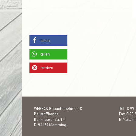
teilen
teilen
merken
WEBECK Bauunternehmen &
Tel.: 0 99
Baustoffhandel
Fax: 0 99 
Benkhauser Str. 14
E-Mail:
in
D-94437 Mamming