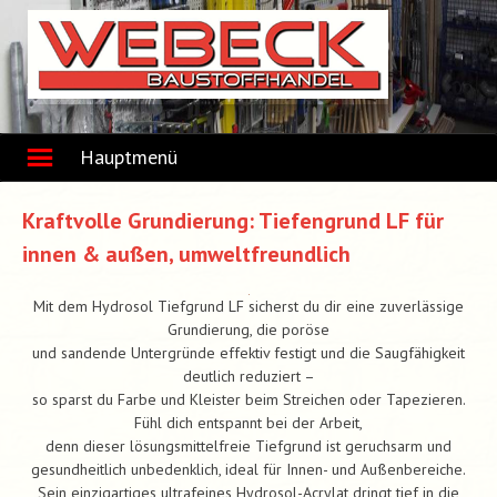
Skip
to
content
Hauptmenü
Kraftvolle Grundierung: Tiefengrund LF für
innen & außen, umweltfreundlich
Mit dem Hydrosol Tiefgrund LF sicherst du dir eine zuverlässige
Grundierung, die poröse
und sandende Untergründe effektiv festigt und die Saugfähigkeit
deutlich reduziert –
so sparst du Farbe und Kleister beim Streichen oder Tapezieren.
Fühl dich entspannt bei der Arbeit,
denn dieser lösungsmittelfreie Tiefgrund ist geruchsarm und
gesundheitlich unbedenklich, ideal für Innen- und Außenbereiche.
Sein einzigartiges ultrafeines Hydrosol-Acrylat dringt tief in die