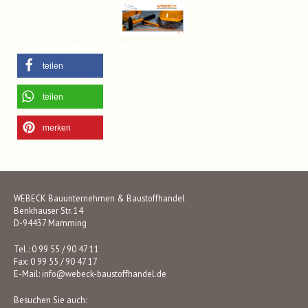
teilen
teilen
merken
WEBECK Bauunternehmen & Baustoffhandel
Benkhauser Str. 14
D-94437 Mamming
Tel.: 0 99 55 / 90 47 11
Fax: 0 99 55 / 90 47 17
E-Mail:
info@webeck-baustoffhandel.de
Besuchen Sie auch: