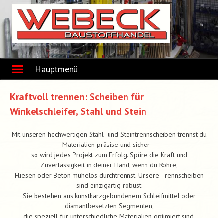
Skip
to
content
Hauptmenü
Kraftvoll trennen: Scheiben für
Winkelschleifer, Stahl und Stein
Mit unseren hochwertigen Stahl- und Steintrennscheiben trennst du
Materialien präzise und sicher –
so wird jedes Projekt zum Erfolg. Spüre die Kraft und
Zuverlässigkeit in deiner Hand, wenn du Rohre,
Fliesen oder Beton mühelos durchtrennst. Unsere Trennscheiben
sind einzigartig robust:
Sie bestehen aus kunstharzgebundenem Schleifmittel oder
diamantbesetzten Segmenten,
die speziell für unterschiedliche Materialien optimiert sind.