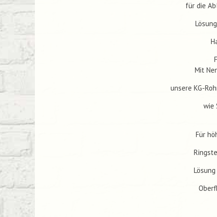
für die A
Lösung
H
Mit Ne
unsere KG-Rohr
wie 
Für hö
Ringste
Lösung 
Oberf