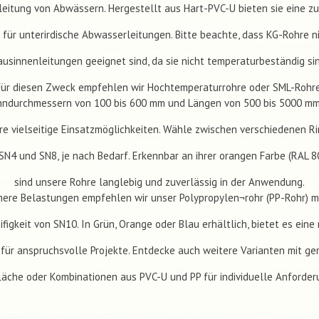
bleitung von Abwässern. Hergestellt aus Hart-PVC-U bieten sie eine zu
 für unterirdische Abwasserleitungen. Bitte beachte, dass KG-Rohre ni
ausinnenleitungen geeignet sind, da sie nicht temperaturbeständig sin
Für diesen Zweck empfehlen wir Hochtemperaturrohre oder SML-Rohre
nndurchmessern von 100 bis 600 mm und Längen von 500 bis 5000 mm
e vielseitige Einsatzmöglichkeiten. Wähle zwischen verschiedenen Rin
SN4 und SN8, je nach Bedarf. Erkennbar an ihrer orangen Farbe (RAL 8
sind unsere Rohre langlebig und zuverlässig in der Anwendung.
here Belastungen empfehlen wir unser Polypropylen¬rohr (PP-Rohr) mi
ifigkeit von SN10. In Grün, Orange oder Blau erhältlich, bietet es eine
für anspruchsvolle Projekte. Entdecke auch weitere Varianten mit ger
läche oder Kombinationen aus PVC-U und PP für individuelle Anforder