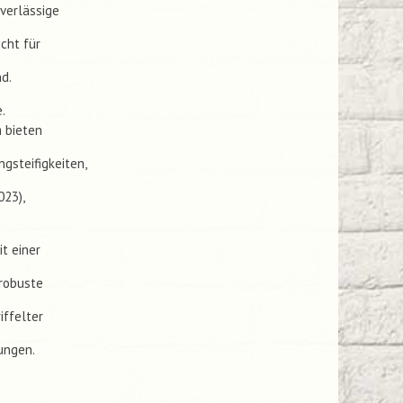
verlässige
cht für
d.
.
 bieten
gsteifigkeiten,
023),
t einer
 robuste
iffelter
ungen.