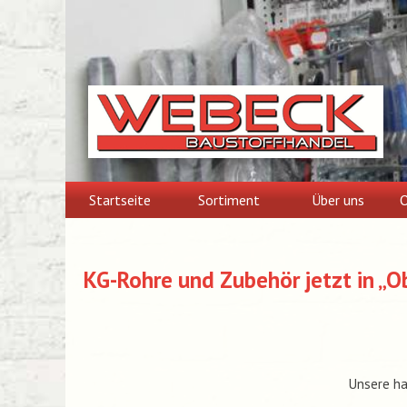
Skip
to
content
Startseite
Sortiment
Über uns
O
KG-Rohre und Zubehör jetzt in „O
Unsere ha