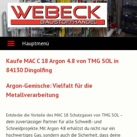
Skip
to
content
Hauptmenü
Kaufe MAC C 18 Argon 4.8 von TMG SOL in
84130 Dingolfing
Argon-Gemische: Vielfalt für die
Metallverarbeitung
Entdecke die Vorteile des MAC 18 Schutzgases von TMG SOL –
dein zuverlässiger Partner für alle Schweiß- und
Schneidprojekte. Mit Argon 4.8 erhältst du nicht nur ein
hochwertiges Gas, sondern auch die Sicherheit, dass deine