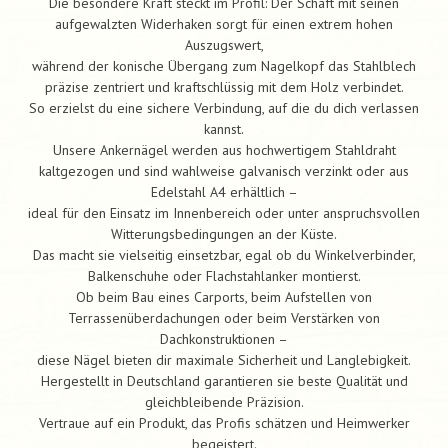
Die besondere Kraft steckt im Profil: Der Schaft mit seinen
aufgewalzten Widerhaken sorgt für einen extrem hohen
Auszugswert,
während der konische Übergang zum Nagelkopf das Stahlblech
präzise zentriert und kraftschlüssig mit dem Holz verbindet.
So erzielst du eine sichere Verbindung, auf die du dich verlassen
kannst.
Unsere Ankernägel werden aus hochwertigem Stahldraht
kaltgezogen und sind wahlweise galvanisch verzinkt oder aus
Edelstahl A4 erhältlich –
ideal für den Einsatz im Innenbereich oder unter anspruchsvollen
Witterungsbedingungen an der Küste.
Das macht sie vielseitig einsetzbar, egal ob du Winkelverbinder,
Balkenschuhe oder Flachstahlanker montierst.
Ob beim Bau eines Carports, beim Aufstellen von
Terrassenüberdachungen oder beim Verstärken von
Dachkonstruktionen –
diese Nägel bieten dir maximale Sicherheit und Langlebigkeit.
Hergestellt in Deutschland garantieren sie beste Qualität und
gleichbleibende Präzision.
Vertraue auf ein Produkt, das Profis schätzen und Heimwerker
begeistert.