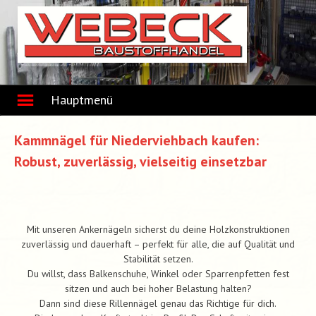
Skip
to
content
Hauptmenü
Kammnägel für Niederviehbach kaufen:
Robust, zuverlässig, vielseitig einsetzbar
Mit unseren Ankernägeln sicherst du deine Holzkonstruktionen
zuverlässig und dauerhaft – perfekt für alle, die auf Qualität und
Stabilität setzen.
Du willst, dass Balkenschuhe, Winkel oder Sparrenpfetten fest
sitzen und auch bei hoher Belastung halten?
Dann sind diese Rillennägel genau das Richtige für dich.