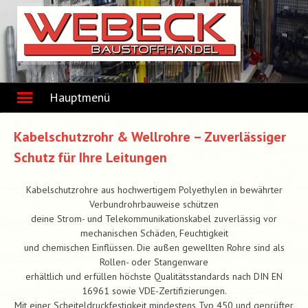
Skip
to
content
Hauptmenü
Kabelschutzrohr & Wellrohre – Zuverlässiger
Schutz für Ihre Leitungen
Kabelschutzrohre aus hochwertigem Polyethylen in bewährter
Verbundrohrbauweise schützen
deine Strom- und Telekommunikationskabel zuverlässig vor
mechanischen Schäden, Feuchtigkeit
und chemischen Einflüssen. Die außen gewellten Rohre sind als
Rollen- oder Stangenware
erhältlich und erfüllen höchste Qualitätsstandards nach DIN EN
16961 sowie VDE-Zertifizierungen.
Mit einer Scheiteldruckfestigkeit mindestens Typ 450 und geprüfter