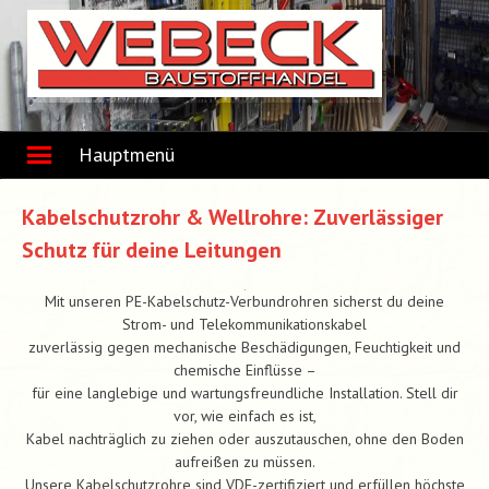
Skip
to
content
Hauptmenü
Kabelschutzrohr & Wellrohre: Zuverlässiger
Schutz für deine Leitungen
Mit unseren PE-Kabelschutz-Verbundrohren sicherst du deine
Strom- und Telekommunikationskabel
zuverlässig gegen mechanische Beschädigungen, Feuchtigkeit und
chemische Einflüsse –
für eine langlebige und wartungsfreundliche Installation. Stell dir
vor, wie einfach es ist,
Kabel nachträglich zu ziehen oder auszutauschen, ohne den Boden
aufreißen zu müssen.
Unsere Kabelschutzrohre sind VDE-zertifiziert und erfüllen höchste