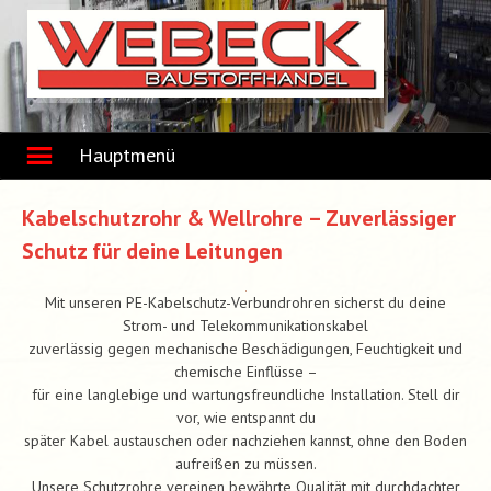
Skip
to
content
Hauptmenü
Kabelschutzrohr & Wellrohre – Zuverlässiger
Schutz für deine Leitungen
Mit unseren PE-Kabelschutz-Verbundrohren sicherst du deine
Strom- und Telekommunikationskabel
zuverlässig gegen mechanische Beschädigungen, Feuchtigkeit und
chemische Einflüsse –
für eine langlebige und wartungsfreundliche Installation. Stell dir
vor, wie entspannt du
später Kabel austauschen oder nachziehen kannst, ohne den Boden
aufreißen zu müssen.
Unsere Schutzrohre vereinen bewährte Qualität mit durchdachter